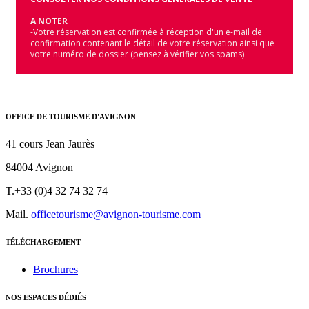
A NOTER
-Votre réservation est confirmée à réception d'un e-mail de
confirmation contenant le détail de votre réservation ainsi que
votre numéro de dossier (pensez à vérifier vos spams)
OFFICE DE TOURISME D'AVIGNON
41 cours Jean Jaurès
84004 Avignon
T.+33 (0)4 32 74 32 74
Mail.
officetourisme@avignon-tourisme.com
TÉLÉCHARGEMENT
Brochures
NOS ESPACES DÉDIÉS